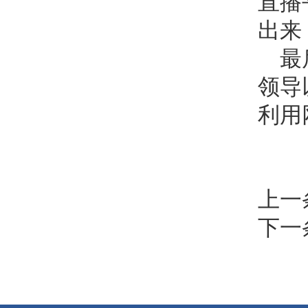
直播
出来
最
领导
利用
上一
下一